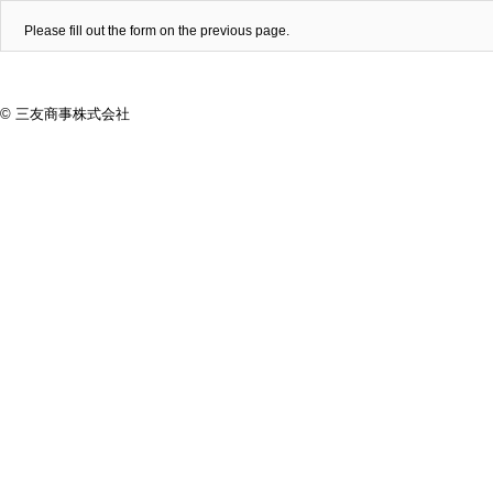
Please fill out the form on the previous page.
©️ 三友商事株式会社