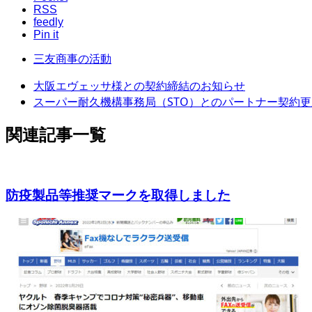
RSS
feedly
Pin it
三友商事の活動
大阪エヴェッサ様との契約締結のお知らせ
スーパー耐久機構事務局（STO）とのパートナー契約更新
関連記事一覧
防疫製品等推奨マークを取得しました