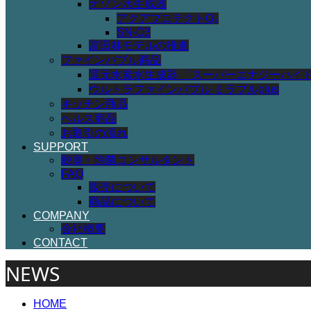
オゾン水生成器
アクアプロテクトO₃
SN-O3
富田林モデルの推進
ファインバブル商品
還元水素水生成器 「スーパーエナジーハイ
ウルトラファインバブル ミラブルplus
キッチン商品
ヘルス商品
お取引の流れ
SUPPORT
脱臭・除菌コンサルタント
FAQ
販売について
商品について
COMPANY
会社概要
CONTACT
NEWS
HOME