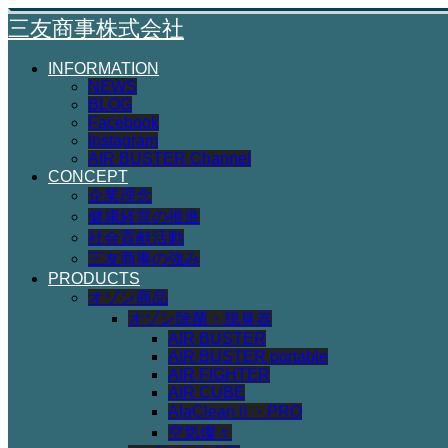
三友商事株式会社
INFORMATION
NEWS
BLOG
Facebook
Instagram
AIR BUSTER Channel
CONCEPT
企業理念
健康経営の推進
社会貢献活動
三友商事の強み
PRODUCTS
オゾン商品
オゾン除菌・脱臭器
AIR BUSTER
AIR BUSTER portable
AIR FIGHTER
AIR CUBE
AlaCleanⅡ・PRO
空気燦々