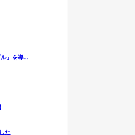
」を導...
贈
した